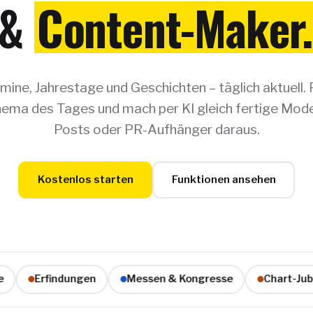
&
Content-Maker.
ine, Jahrestage und Geschichten – täglich aktuell. 
ema des Tages und mach per KI gleich fertige Moder
Posts oder PR-Aufhänger daraus.
Kostenlos starten
Funktionen ansehen
Erfindungen
Messen & Kongresse
Chart-Jubiläe