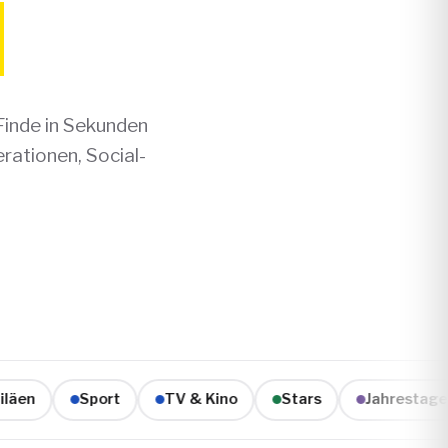
Finde in Sekunden
ationen, Social-
n
Sport
TV & Kino
Stars
Jahrestage