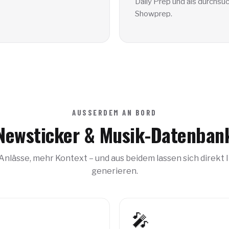
Daily Prep und als durchsu
Showprep.
AUSSERDEM AN BORD
Newsticker & Musik-Datenban
nlässe, mehr Kontext – und aus beidem lassen sich direkt 
generieren.
🎤