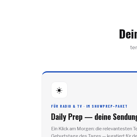
Dein
te
☀️
FÜR RADIO & TV · IM SHOWPREP-PAKET
Daily Prep — deine Sendung
Ein Klick am Morgen: die relevantesten Te
Geburtstage des Tages — kuratiert für de