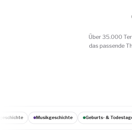
Über 35.000 Term
das passende Th
hichte
Musikgeschichte
Geburts- & Todestage