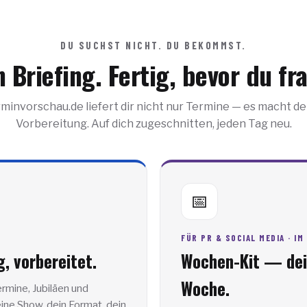
DU SUCHST NICHT. DU BEKOMMST.
 Briefing. Fertig, bevor du fr
rminvorschau.de liefert dir nicht nur Termine — es macht de
Vorbereitung. Auf dich zugeschnitten, jeden Tag neu.
📅
FÜR PR & SOCIAL MEDIA · I
, vorbereitet.
Wochen-Kit — dein
Woche.
rmine, Jubiläen und
ine Show, dein Format, dein