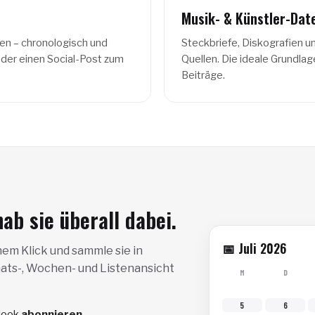
Musik- & Künstler-Dat
len – chronologisch und
Steckbriefe, Diskografien u
 oder einen Social-Post zum
Quellen. Die ideale Grundla
Beiträge.
b sie überall dabei.
📅 Juli 2026
em Klick und sammle sie in
ats-, Wochen- und Listenansicht
M
D
5
6
tlook
abonnieren