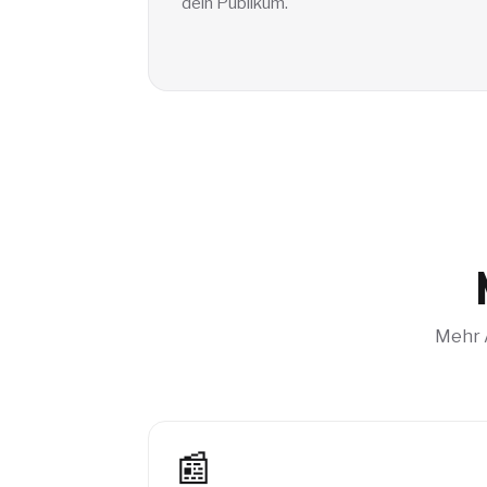
dein Publikum.
Mehr A
📰