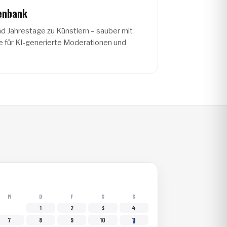
enbank
nd Jahrestage zu Künstlern – sauber mit
ge für KI-generierte Moderationen und
M
D
F
S
S
1
2
3
4
7
8
9
10
11